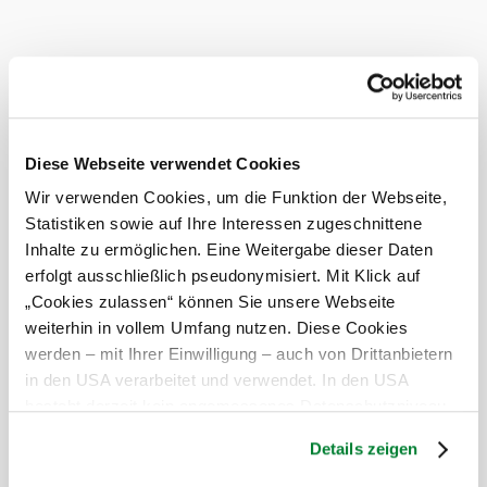
Heute, 10.08.2026
16° bis 35°
bewölkt
Windgeschwindigkeit
1,7 km/h
Morgen, 11.08.2026
20° bis 30°
Diese Webseite verwendet Cookies
teilweise bewölkt
Windgeschwindigkeit
2,4 km/h
Wir verwenden Cookies, um die Funktion der Webseite,
Statistiken sowie auf Ihre Interessen zugeschnittene
Umgebung erkunden
Inhalte zu ermöglichen. Eine Weitergabe dieser Daten
erfolgt ausschließlich pseudonymisiert. Mit Klick auf
Ausflugsziele, Hotels, Touren und mehr
„Cookies zulassen“ können Sie unsere Webseite
weiterhin in vollem Umfang nutzen. Diese Cookies
Suchradius
10 km
20 km
werden – mit Ihrer Einwilligung – auch von Drittanbietern
in den USA verarbeitet und verwendet. In den USA
null
besteht derzeit kein angemessenes Datenschutzniveau,
und es ist nicht ausgeschlossen, dass staatliche
Details zeigen
Sicherheitsbehörden entsprechende Anordnungen
gegenüber den Drittanbietern (Google und Meta