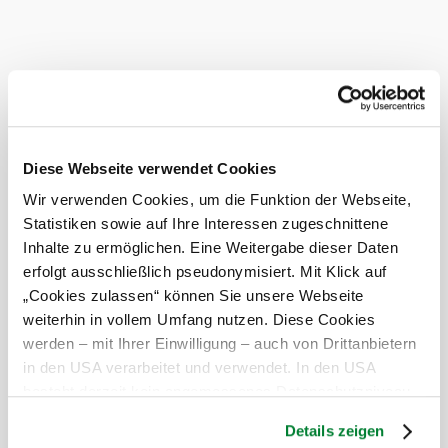
Heute, 06.08.2026
20° bis 28°
Gewitter
Windgeschwindigkeit
1,6 km/h
Morgen, 07.08.2026
18° bis 25°
Diese Webseite verwendet Cookies
Wir verwenden Cookies, um die Funktion der Webseite,
leichter Regen
Statistiken sowie auf Ihre Interessen zugeschnittene
Windgeschwindigkeit
1,9 km/h
Inhalte zu ermöglichen. Eine Weitergabe dieser Daten
erfolgt ausschließlich pseudonymisiert. Mit Klick auf
Umgebung erkunden
„Cookies zulassen“ können Sie unsere Webseite
weiterhin in vollem Umfang nutzen. Diese Cookies
Ausflugsziele, Hotels, Touren und mehr
werden – mit Ihrer Einwilligung – auch von Drittanbietern
Suchradius
10 km
20 km
in den USA verarbeitet und verwendet. In den USA
besteht derzeit kein angemessenes Datenschutzniveau,
und es ist nicht ausgeschlossen, dass staatliche
Details zeigen
Sicherheitsbehörden entsprechende Anordnungen