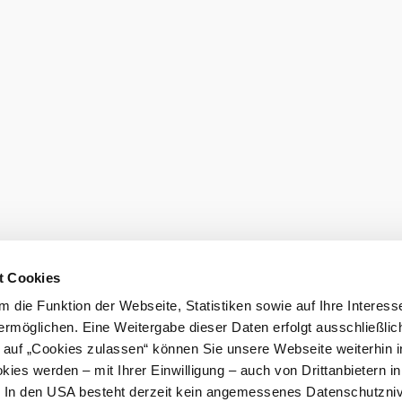
eiter.
Prospekt bes
ast
Karriere
Gemeindeservices
atenschutz
LEADER
t Cookies
 die Funktion der Webseite, Statistiken sowie auf Ihre Interess
ermöglichen. Eine Weitergabe dieser Daten erfolgt ausschließlic
k auf „Cookies zulassen“ können Sie unsere Webseite weiterhin i
ies werden – mit Ihrer Einwilligung – auch von Drittanbietern i
. In den USA besteht derzeit kein angemessenes Datenschutzniv