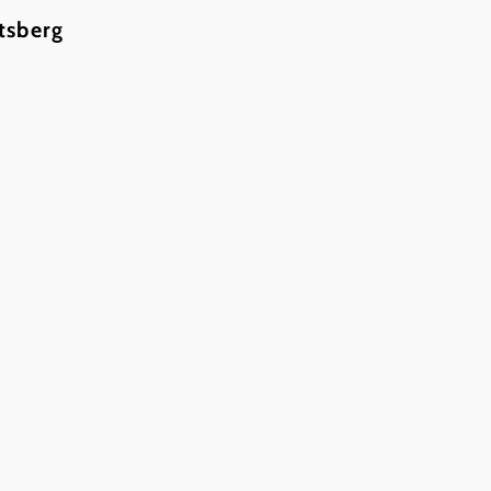
2095 Drosendorf
tsberg
Telefon:
+43 664 2419040
E-Mail:
richard@gutmann.bio
Anreiseplanung
Route planen
Öffentliche Anreise
Das aktuelle Wetter in Wo
Heute