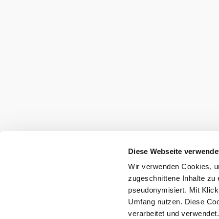
Urlaubsservice
Haben Sie Fragen? Wir helfen Ihnen gerne w
+43 2822 54109
info@waldviertel.at
Partner
Presse
Gruppenreisen
Newsletter
Podc
Reise- und Stornobedingungen
Impressum
D
Haftungsausschluss
Diese Webseite verwende
Wir verwenden Cookies, um
Copyright ©
zugeschnittene Inhalte zu 
pseudonymisiert. Mit Klic
Umfang nutzen. Diese Cook
verarbeitet und verwendet