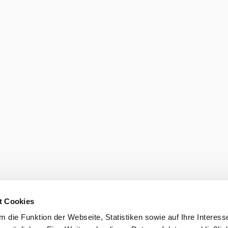
eiter.
Prospekt bes
ast
Karriere
Gemeindeservices
atenschutz
LEADER
t Cookies
 die Funktion der Webseite, Statistiken sowie auf Ihre Interess