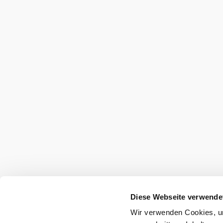
Urlaubsservice
Haben Sie Fragen? Wir helfen Ihnen gerne w
+43 2822 54109
info@waldviertel.at
Partner
Presse
Gruppenreisen
Newsletter
Podc
Reise- und Stornobedingungen
Impressum
D
Haftungsausschluss
Diese Webseite verwende
Wir verwenden Cookies, um
Copyright ©