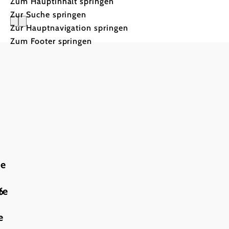
Zum Hauptinhalt springen
Zur Suche springen
Zur Hauptnavigation springen
Wenn das 
Zum Footer springen
bittet
te
6
te
e