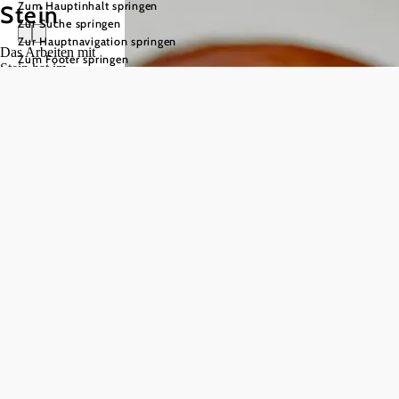
Zum Hauptinhalt springen
Stein
Zur Suche springen
Zur Hauptnavigation springen
Das Arbeiten mit
Zum Footer springen
Stein hat im
Waldviertel eine lange
Tradition.
Granit,
Gneis und Edelsteine
werden von
erfahrenen
Handwerkern zu
Schmuckstücken wie
Ketten, Armbändern
und Ringen
verarbeitet – jedes
davon ein echtes
Unikat.
Hier erleben Sie
regionale
Handwerkskunst
hautnah – und
können einzigartige
Qualitätsprodukte
direkt mit nach Hause