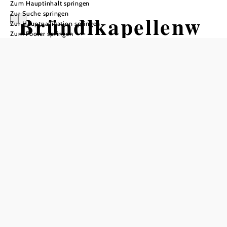
Zum Hauptinhalt springen
Zur Suche springen
Bründlkapellenw
Zur Hauptnavigation springen
Zum Footer springen
eg
Wandertour ausgehend von
Hauptplatz Groß Siegharts,
Wanderwegübersichtstafel
Schwierigkeit: mittel
Distanz: 11,75 km
Dauer: 3:00 h
Aufstieg: 261 Hm
Abstieg: 261 Hm
In Merkliste speichern