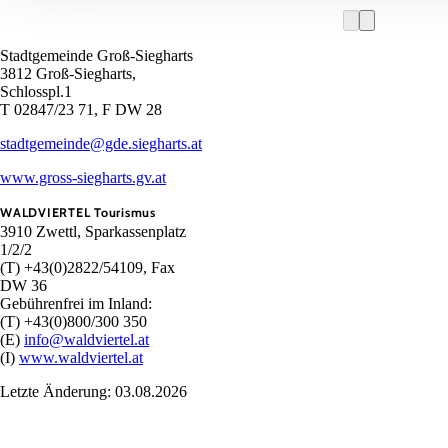
Stadtgemeinde Groß-Siegharts
3812 Groß-Siegharts,
Schlosspl.1
T 02847/23 71, F DW 28
stadtgemeinde@gde.siegharts.at
www.gross-siegharts.gv.at
WALDVIERTEL Tourismus
3910 Zwettl, Sparkassenplatz
1/2/2
(T) +43(0)2822/54109, Fax
DW 36
Gebührenfrei im Inland:
(T) +43(0)800/300 350
(E)
info@waldviertel.at
(I)
www.waldviertel.at
Letzte Änderung: 03.08.2026