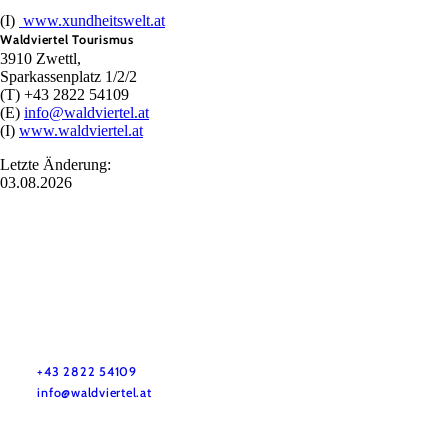
(I)
www.xundheitswelt.at
Waldviertel Tourismus
3910 Zwettl,
Sparkassenplatz 1/2/2
(T) +43 2822 54109
(E)
info@waldviertel.at
(I)
www.waldviertel.at
Letzte Änderung:
03.08.2026
Urlaubsservice
Haben Sie Fragen? Wir helfen Ihnen gerne weiter.
+43 2822 54109
info@waldviertel.at