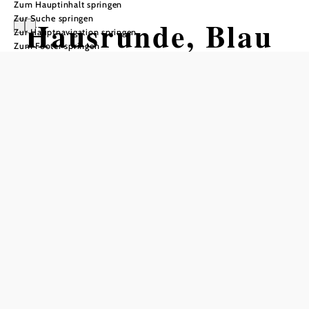
Zum Hauptinhalt springen
Zur Suche springen
Hausrunde, Blau
Zur Hauptnavigation springen
Zum Footer springen
1 - Xundwärts-
Route Groß
Gerungs
Tour ausgehend von Herz-Kreislauf-
Zentrum Groß Gerungs
Schwierigkeit: leicht
Distanz: 2,00 km
Dauer: 0:20 h
Aufstieg: 31 Hm
Abstieg: 31 Hm
In Merkliste speichern