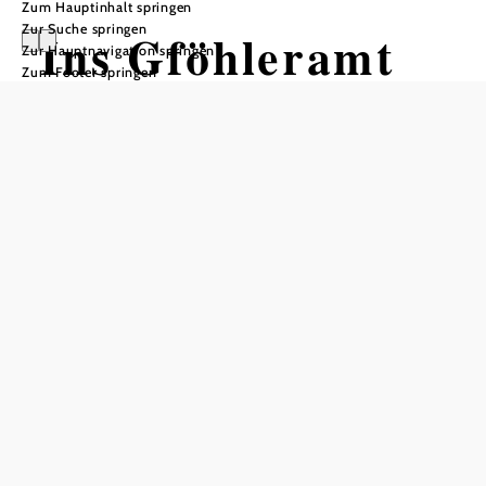
Zum Hauptinhalt springen
Zur Suche springen
Ins Gföhleramt
Zur Hauptnavigation springen
Zum Footer springen
Wandertour ausgehend von Gföhl,
Hauptplatz
Schwierigkeit: leicht
Distanz: 10,81 km
Dauer: 3:00 h
Aufstieg: 86 Hm
Abstieg: 86 Hm
In Merkliste speichern