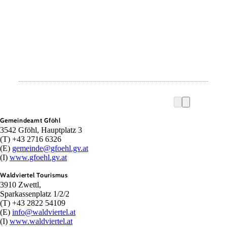
Gemeindeamt Gföhl
3542 Gföhl, Hauptplatz 3
(T) +43 2716 6326
(E)
gemeinde@gfoehl.gv.at
(I)
www.gfoehl.gv.at
Waldviertel Tourismus
3910 Zwettl,
Sparkassenplatz 1/2/2
(T) +43 2822 54109
(E)
info@waldviertel.at
(I)
www.waldviertel.at