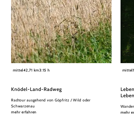
©
Reinhard Podolsky
Waldvi
mittel
42,71 km
3:15 h
mittel
Knödel-Land-Radweg
Leben
Lebe
Radtour ausgehend von Göpfritz / Wild oder
Schwarzenau
Wander
mehr erfahren
mehr e