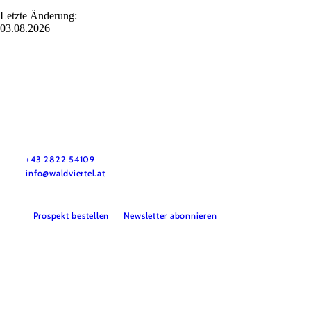
Letzte Änderung:
03.08.2026
Urlaubsservice
Haben Sie Fragen? Wir helfen Ihnen gerne weiter.
+43 2822 54109
info@waldviertel.at
Prospekt bestellen
Newsletter abonnieren
Partner
Presse
Gruppenreisen
Newsletter
Podcast
Karriere
Gemeindeservices
Reise- und Stornobedingungen
Impressum
Datenschutz
LEADER
Haftungsausschluss