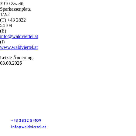
3910 Zwettl,
Sparkassenplatz
1/2/2
(T) +43 2822
54109
(E)
info@waldviertel.at
(I)
www.waldviertel.at
Letzte Änderung:
03.08.2026
Urlaubsservice
Haben Sie Fragen? Wir helfen Ihnen gerne weiter.
+43 2822 54109
info@waldviertel.at