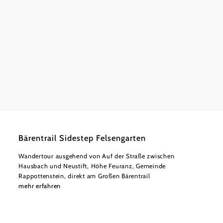
Kirchen
mehr e
©
Waldviertel Tourismus
leicht
5,13 km
1:30 h
Bärentrail Sidestep Felsengarten
Wandertour ausgehend von Auf der Straße zwischen
Hausbach und Neustift, Höhe Feuranz, Gemeinde
Rappottenstein, direkt am Großen Bärentrail
mehr erfahren