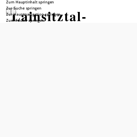
Zum Hauptinhalt springen
Zur Suche springen
Lainsitztal-
Zur Hauptnavigation springen
Zum Footer springen
Strecke Teil 1
Mountainbiketour ausgehend von
Weitra Stadttor
Schwierigkeit: mittel
Distanz: 15,46 km
Dauer: 1:50 h
Aufstieg: 475 Hm
Abstieg: 55 Hm
In Merkliste speichern