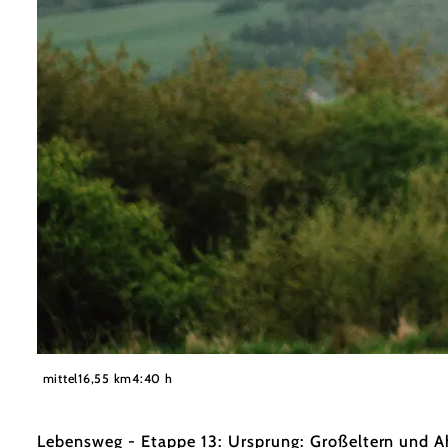
©
Waldviertel Tourismus, Melanie Többe
mittel
16,55 km
4:40 h
Lebensweg - Etappe 13: Ursprung: Großeltern und 