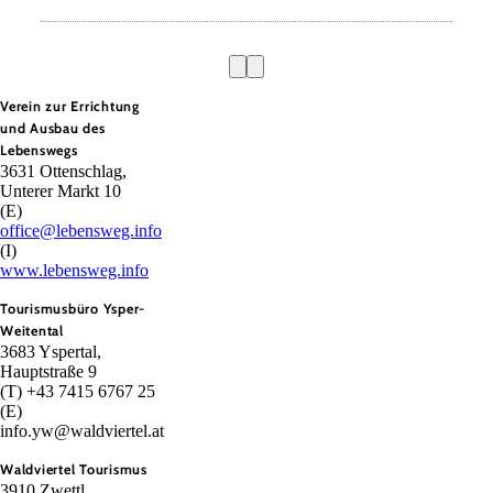
Verein zur Errichtung
und Ausbau des
Lebenswegs
3631 Ottenschlag,
Unterer Markt 10
(E)
office@lebensweg.info
(I)
www.lebensweg.info
Tourismusbüro Ysper-
Weitental
3683 Yspertal,
Hauptstraße 9
(T) +43 7415 6767 25
(E)
info.yw@waldviertel.at
Waldviertel Tourismus
3910 Zwettl,