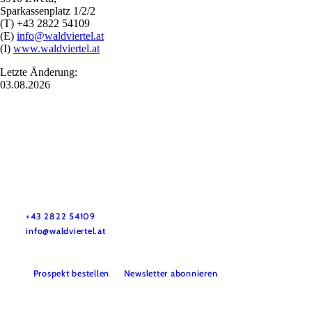
Sparkassenplatz 1/2/2
(T) +43 2822 54109
(E)
info@waldviertel.at
(I)
www.waldviertel.at
Letzte Änderung:
03.08.2026
Urlaubsservice
Haben Sie Fragen? Wir helfen Ihnen gerne weiter.
+43 2822 54109
info@waldviertel.at
Prospekt bestellen
Newsletter abonnieren