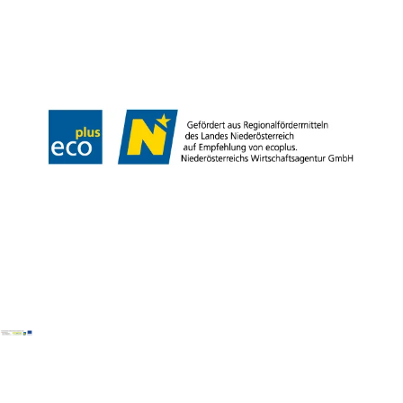
Partner
Presse
Gruppenreisen
Newsletter
Podcast
Karriere
Gemeindeservices
Reise- und Stornobedingungen
Impressum
Datenschutz
LEADER
Haftungsausschluss
Copyright ©