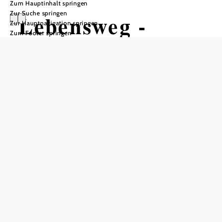
Zum Hauptinhalt springen
Zur Suche springen
Lebensweg -
Zur Hauptnavigation springen
Zum Footer springen
Etappe 4: 6 - 14
Jahre: Lernen
Wandertour ausgehend von
Dorfstetten
Schwierigkeit: mittel
Distanz: 24,35 km
Dauer: 6:40 h
Aufstieg: 449 Hm
Abstieg: 321 Hm
In Merkliste speichern