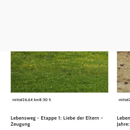
©
Waldviertel Tourismus, Melanie Többe
Waldvie
mittel
26,64 km
8:30 h
mittel
Lebensweg - Etappe 1: Liebe der Eltern -
Leben
Zeugung
Jahre: