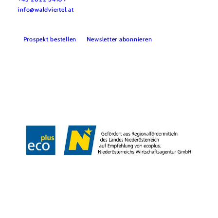
info@waldviertel.at
Prospekt bestellen
Newsletter abonnieren
Partner
Presse
Gruppenreisen
Newsletter
Podcast
Karriere
Gemeindeservices
Reise- und Stornobedingungen
Impressum
Datenschutz
LEADER
Haftungsausschluss
Copyright ©