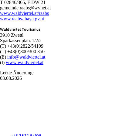
T 02846/365, F DW 21
gemeinde.raabs@wvnet.at
www.waldviertel.at/raabs
www.raabs-thaya.gv.at
Waldviertel Tourismus
3910 Zwettl,
Sparkassenplatz 1/2/2
(T) +43(0)2822/54109
(T) +43(0)800/300 350
(E)
info@waldviertel.at
(I)
www.waldviertel.at
Letzte Änderung:
03.08.2026
Urlaubsservice
Haben Sie Fragen? Wir helfen Ihnen gerne weiter.
+43 2822 54109