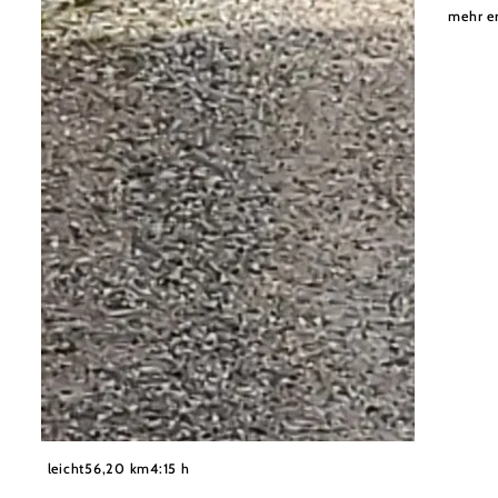
mehr e
©
Andreas Sogerer
leicht
56,20 km
4:15 h