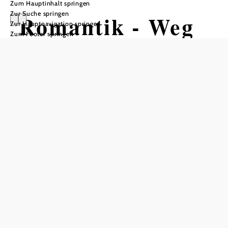
Zum Hauptinhalt springen
Zur Suche springen
Romantik - Weg
Zur Hauptnavigation springen
Zum Footer springen
Wandertour ausgehend von Rathaus
Raabs
Schwierigkeit: mittel
Distanz: 6,46 km
Dauer: 1:30 h
Aufstieg: 50 Hm
Abstieg: 50 Hm
In Merkliste speichern