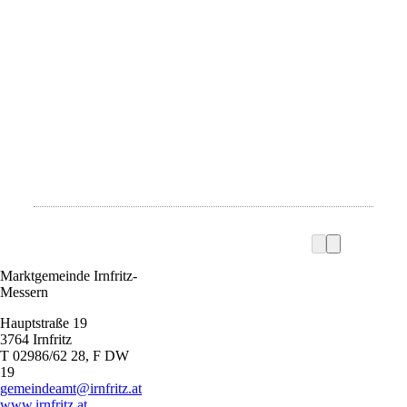
Marktgemeinde Irnfritz-
Messern
Hauptstraße 19
3764 Irnfritz
T 02986/62 28, F DW
19
gemeindeamt@irnfritz.at
www.irnfritz.at