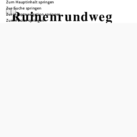
Zum Hauptinhalt springen
Zur Suche springen
Ruinenrundweg
Zur Hauptnavigation springen
Zum Footer springen
Wandertour ausgehend von Grub
Schwierigkeit: mittel
Distanz: 5,43 km
Dauer: 1:30 h
Aufstieg: 109 Hm
Abstieg: 109 Hm
In Merkliste speichern