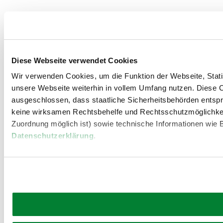
Prospekt bestellen
Newsletter abonnieren
Partner
Presse
Gruppenreisen
Newsletter
Podcast
Karriere
Diese Webseite verwendet Cookies
Gemeindeservices
Wir verwenden Cookies, um die Funktion der Webseite, Statis
Reise- und Stornobedingungen
Impressum
Datenschutz
LEADER
Haftungsausschluss
unsere Webseite weiterhin in vollem Umfang nutzen. Diese Co
ausgeschlossen, dass staatliche Sicherheitsbehörden entspr
keine wirksamen Rechtsbehelfe und Rechtsschutzmöglichkei
Zuordnung möglich ist) sowie technische Informationen wie B
Datenschutzerklärung
.
Copyright ©