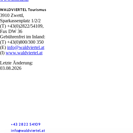
WALDVIERTEL Tourismus
3910 Zwettl,
Sparkassenplatz 1/2/2
(T) +43(0)2822/54109,
Fax DW 36
Gebührenfrei im Inland:
(T) +43(0)800/300 350
(E)
info@waldviertel.at
(I)
www.waldviertel.at
Letzte Änderung:
03.08.2026
Urlaubsservice
Haben Sie Fragen? Wir helfen Ihnen gerne weiter.
+43 2822 54109
info@waldviertel.at