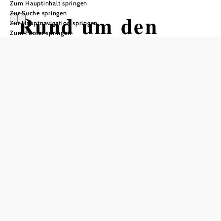
Zum Hauptinhalt springen
Zur Suche springen
Rund um den
Zur Hauptnavigation springen
Zum Footer springen
Kühberg, Nr. 1
Wandertour ausgehend von Gföhl,
Hauptplatz
Schwierigkeit: mittel
Distanz: 10,20 km
Dauer: 2:50 h
Aufstieg: 200 Hm
Abstieg: 200 Hm
In Merkliste speichern