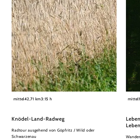
©
Reinhard Podolsky
Waldvi
mittel
42,71 km
3:15 h
mittel
Knödel-Land-Radweg
Leben
Lebe
Radtour ausgehend von Göpfritz / Wild oder
Schwarzenau
Wander