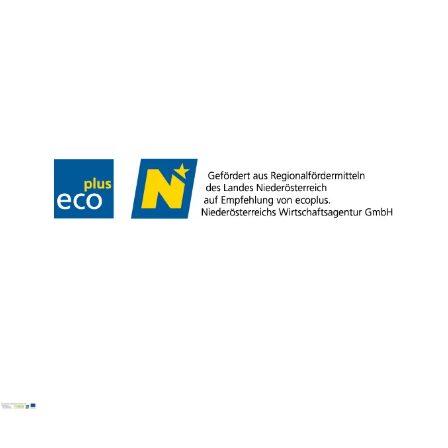
Partner
Presse
Gruppenreisen
Newsletter
Podcast
Karriere
Gemeindeservices
Reise- und Stornobedingungen
Impressum
Datenschutz
LEADER
Haftungsausschluss
Copyright ©