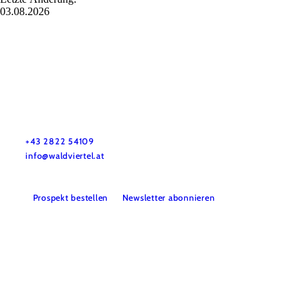
03.08.2026
Urlaubsservice
Haben Sie Fragen? Wir helfen Ihnen gerne weiter.
+43 2822 54109
info@waldviertel.at
Prospekt bestellen
Newsletter abonnieren
Partner
Presse
Gruppenreisen
Newsletter
Podcast
Karriere
Gemeindeservices
Reise- und Stornobedingungen
Impressum
Datenschutz
LEADER
Haftungsausschluss