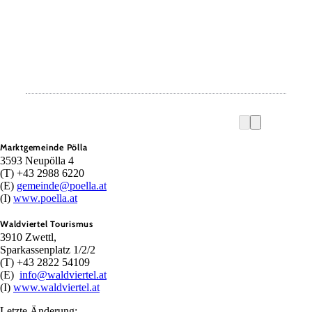
Marktgemeinde Pölla
3593 Neupölla 4
(T) +43 2988 6220
(E)
gemeinde@poella.at
(I)
www.poella.at
Waldviertel Tourismus
3910 Zwettl,
Sparkassenplatz 1/2/2
(T) +43 2822 54109
(E)
info@waldviertel.at
(I)
www.waldviertel.at
Letzte Änderung: