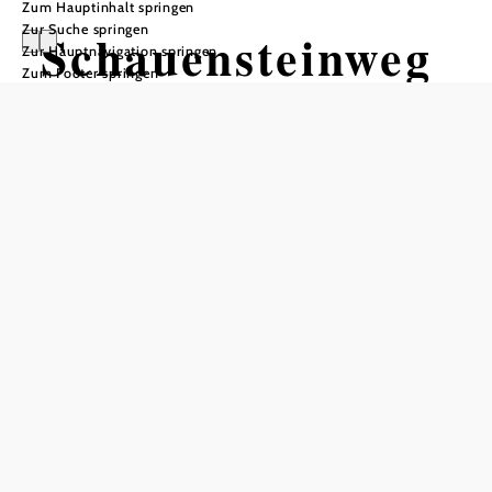
Zum Hauptinhalt springen
Zur Suche springen
Schauensteinweg
Zur Hauptnavigation springen
Zum Footer springen
Wandertour ausgehend von Altpölla,
Wegscheid, Krug
Schwierigkeit: schwer
Distanz: 13,07 km
Dauer: 3:30 h
Aufstieg: 283 Hm
Abstieg: 283 Hm
In Merkliste speichern