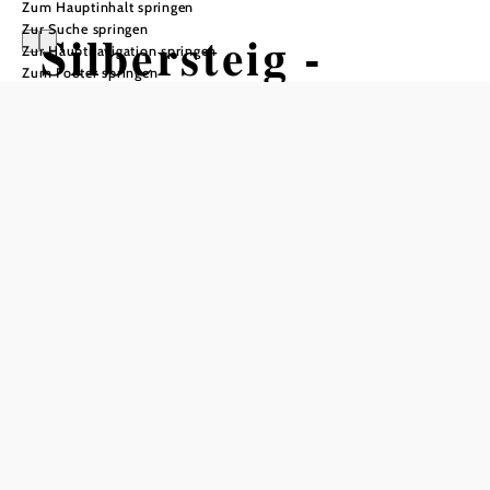
Zum Hauptinhalt springen
Zur Suche springen
Silbersteig -
Zur Hauptnavigation springen
Zum Footer springen
Ruine Kollmitz-
Weg
Wandertour ausgehend von
Eibenstein
Schwierigkeit: mittel
Distanz: 12,27 km
Dauer: 4:30 h
Aufstieg: 405 Hm
Abstieg: 404 Hm
In Merkliste speichern