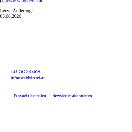
(I)
www.waldviertel.at
Letzte Änderung:
03.08.2026
Urlaubsservice
Haben Sie Fragen? Wir helfen Ihnen gerne weiter.
+43 2822 54109
info@waldviertel.at
Prospekt bestellen
Newsletter abonnieren
Partner
Presse
Gruppenreisen
Newsletter
Podcast
Karriere
Gemeindeservices
Reise- und Stornobedingungen
Impressum
Datenschutz
LEADER
Haftungsausschluss