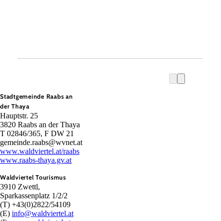
Stadtgemeinde Raabs an
der Thaya
Hauptstr. 25
3820 Raabs an der Thaya
T 02846/365, F DW 21
gemeinde.raabs@wvnet.at
www.waldviertel.at/raabs
www.raabs-thaya.gv.at
Waldviertel Tourismus
3910 Zwettl,
Sparkassenplatz 1/2/2
(T) +43(0)2822/54109
(E)
info@waldviertel.at