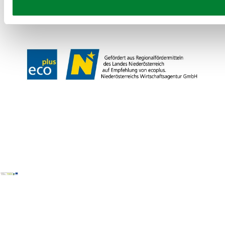
Gemeindeservices
Reise- und Stornobedingungen
Impressum
Datenschutz
LEADER
Haftungsausschluss
Copyright ©