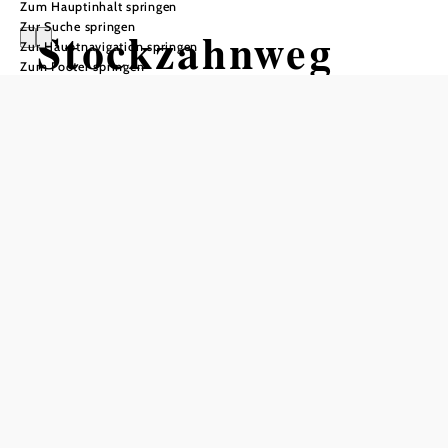
Zum Hauptinhalt springen
Zur Suche springen
Stockzahnweg
Zur Hauptnavigation springen
Zum Footer springen
Mountainbiketour ausgehend von
Arbesbach
Schwierigkeit: leicht
Distanz: 18,03 km
Dauer: 1:40 h
Aufstieg: 395 Hm
Abstieg: 395 Hm
In Merkliste speichern
Arbesbach/Kamp -
Hammermühle - Griesbach -
Wiesensfeld - Haselbach -
Höllfall - Pretrobruck -
Brunn - Gruberg -