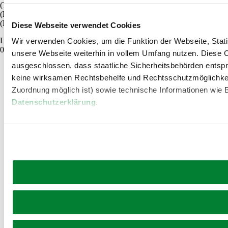
(T) +43 2822 54109
(E)
info@waldviertel.at
(I)
www.waldviertel.at
Diese Webseite verwendet Cookies
Letzte Änderung:
Wir verwenden Cookies, um die Funktion der Webseite, Statis
03.08.2026
unsere Webseite weiterhin in vollem Umfang nutzen. Diese Co
ausgeschlossen, dass staatliche Sicherheitsbehörden entspr
keine wirksamen Rechtsbehelfe und Rechtsschutzmöglichkei
Zuordnung möglich ist) sowie technische Informationen wie B
Datenschutzerklärung
.
Urlaubsservice
Haben Sie Fragen? Wir helfen Ihnen gerne weiter.
+43 2822 54109
info@waldviertel.at
Prospekt bestellen
Newsletter abonnieren
Partner
Presse
Gruppenreisen
Newsletter
Podcast
Karriere