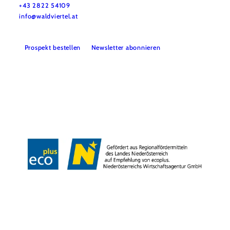
+43 2822 54109
info@waldviertel.at
Prospekt bestellen
Newsletter abonnieren
Partner
Presse
Gruppenreisen
Newsletter
Podcast
Karriere
Gemeindeservices
Reise- und Stornobedingungen
Impressum
Datenschutz
LEADER
Haftungsausschluss
Copyright ©