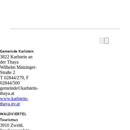
Gemeinde Karlstein
3822 Karlstein an
der Thaya
Wilhelm Matzinger-
Straße 2
T 02844/279, F
02844/500
gemeinde©karlstein-
thaya.at
www.karlstein-
thaya.gv.at
WALDVIERTEL
Tourismus
3910 Zwettl,