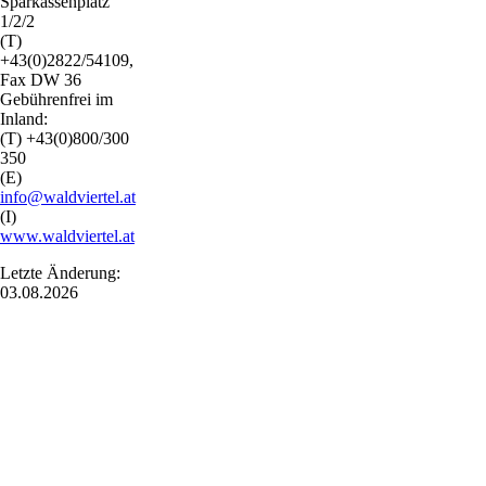
Sparkassenplatz
1/2/2
(T)
+43(0)2822/54109,
Fax DW 36
Gebührenfrei im
Inland:
(T) +43(0)800/300
350
(E)
info@waldviertel.at
(I)
www.waldviertel.at
Letzte Änderung:
03.08.2026
Urlaubsservice
Haben Sie Fragen? Wir helfen Ihnen gerne weiter.