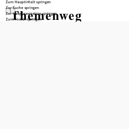
Zum Hauptinhalt springen
Zur Suche springen
Themenweg
Zur Hauptnavigation springen
Zum Footer springen
"Naturdenkmal
Hangenstein"
Wandertour ausgehend von
Karlstein, Thayabrücke
Schwierigkeit: leicht
Distanz: 2,94 km
Dauer: 1:00 h
Aufstieg: 13 Hm
Abstieg: 13 Hm
In Merkliste speichern