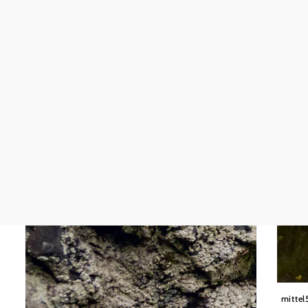
POV
mittel