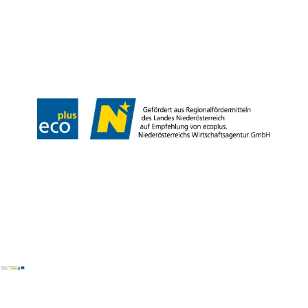
Partner
Presse
Gruppenreisen
Newsletter
Podcast
Karriere
Gemeindeservices
Reise- und Stornobedingungen
Impressum
Datenschutz
LEADER
Haftungsausschluss
Copyright ©