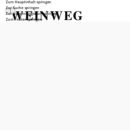
Zum Hauptinhalt springen
Zur Suche springen
WEINWEG
Zur Hauptnavigation springen
Zum Footer springen
Langenlois
Wandertour ausgehend von
Langenlois, Ursin Haus bzw.
LOISIUM Weinwelt
Schwierigkeit: leicht
Distanz: 5,69 km
Dauer: 1:30 h
Aufstieg: 132 Hm
Abstieg: 132 Hm
In Merkliste speichern