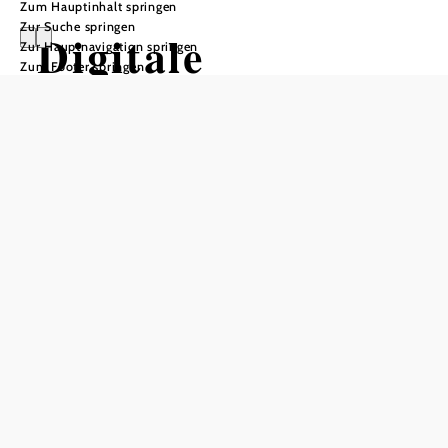
Zum Hauptinhalt springen
Zur Suche springen
Digitale
Zur Hauptnavigation springen
Zum Footer springen
Tourendarstellun
g