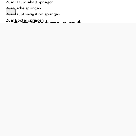
Zum Hauptinhalt springen
Zur Suche springen
Zur Hauptnavigation springen
Apartment-
Zum Footer springen
Allram Topsleep
Anfrage übermitteln
In Merkliste speichern
Die Apartments im frisch renovierten, schönen Bürgerhaus
mit historischer Bausubstanz bieten erholsamen Schlaf in
behaglicher Atmosphäre. Im Zentrum der