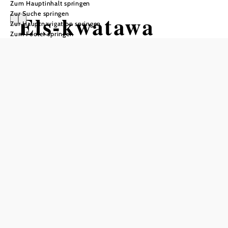
Zum Hauptinhalt springen
Zur Suche springen
Els-kwatawa
Zur Hauptnavigation springen
Zum Footer springen
Ranch
Anfrage übermitteln
In Merkliste speichern
Unsere Ranch ...
… befindet sich im nördlichen Waldviertel am Fuße des
Kollmitzberges und ist seit dem 18. Jahrhundert in
Familienbesitz. 2015 habe ich mit dem Umbau begonnen