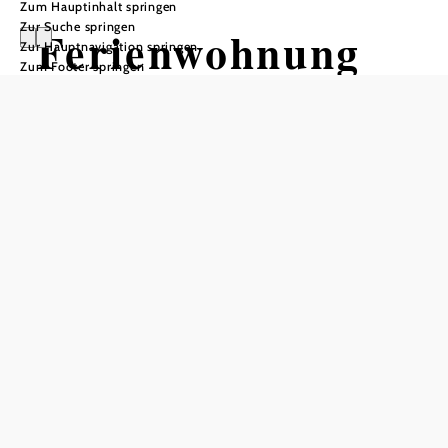
Zum Hauptinhalt springen
Zur Suche springen
Ferienwohnung
Zur Hauptnavigation springen
Zum Footer springen
Libelle
Anfrage übermitteln
In Merkliste speichern
In Litschau, der nördlichsten Stadt Österreichs, liegt unsere
90m² große Ferienwohnung.
Ausgestattet mit 2 Schlafzimmer, mit je einem großen
Boxspringbett und einem hellem Wohnzimmer, mit TV.
Ebenso mit einer ausgestatteten Küche und TV, einem