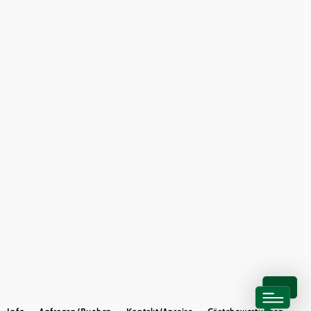
Partner
Presse
Gruppenreisen
Newsletter
Podcast
Karriere
©
Frühstückspension Porranzl
Gemeindeservices
Reise- und Stornobedingungen
Impressum
Datenschutz
LEADER
Haftungsausschluss
Copyright ©