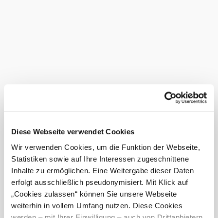
Wir sind stets um ihre Zufriedenheit bemüht, und legen
größten Wert darauf, dass unsere Gäste einen
unvergesslichen Urlaub genießen können.
Die Pension befindet sich in ruhiger Lage mit herrlicher
Aussicht.
Gleichzeitig haben Sie den direkten Anschluss zum
Donauradweg und wichtigen Verkehrsmittelpunkten wie
Autobahnabfahrt.
Serviceangebote
Parkplatz
Haustiere erlaubt
Diese Webseite verwendet Cookies
Frühstückspension
Wir verwenden Cookies, um die Funktion der Webseite,
Porranzl anfragen
Statistiken sowie auf Ihre Interessen zugeschnittene
Inhalte zu ermöglichen. Eine Weitergabe dieser Daten
erfolgt ausschließlich pseudonymisiert. Mit Klick auf
„Cookies zulassen“ können Sie unsere Webseite
mehr anzeigen
weiterhin in vollem Umfang nutzen. Diese Cookies
werden – mit Ihrer Einwilligung – auch von Drittanbietern