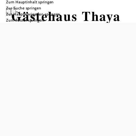
Zum Hauptinhalt springen
Zur Suche springen
Gästehaus Thaya
Zur Hauptnavigation springen
Zum Footer springen
Anfrage übermitteln
In Merkliste speichern
Ihre Vermieterfamilie Taufner möchte Sie zu einem
einzigartigen Urlaub im schönen mystischen und kühlen
Waldviertel ganz herzlich begrüßen!
Top Appartements Taufner wurde bereits 1981 vom
Besitzer gegründet. Wegen seiner Umweltaktivitäten
wurde der Betrieb mit dem Österreichischen