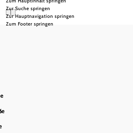
Zum Hauptinhalt springen
Zur Suche springen
Zur Hauptnavigation springen
Gasthof W
Zum Footer springen
te
6
te
e