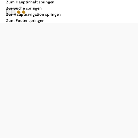
Zum Hauptinhalt springen
Zur Suche springen
Zur Hauptnavigation springen
Zum Footer springen
Hotel Restaurant
Landgasthof
Mann
Anfrage übermitteln
In Merkliste speichern