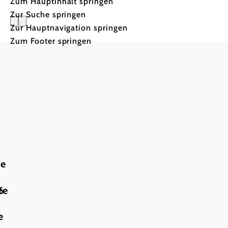
Zum Hauptinhalt springen
Zur Suche springen
Zur Hauptnavigation springen
Landpens
Zum Footer springen
te
6
te
e