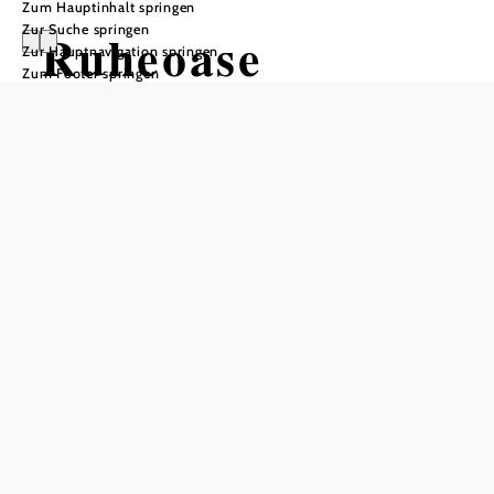
Zum Hauptinhalt springen
Zur Suche springen
Ruheoase
Zur Hauptnavigation springen
Zum Footer springen
Anfrage übermitteln
In Merkliste speichern
Die Unterkunft von Dominik liegt in Kleinotten, einer
kleinen Ortschaft mitten im Waldviertel.
Unsere Fewo liegt im Herzen der lauschigen waldviertler
Kulturlandschaft, am Rand eines typischen Anger-Dorfes.
Die loftartige, moderne Unterkunft bietet vollen Komfort
und ist ideales Basislager für „Expeditionen“ ins Zwettler