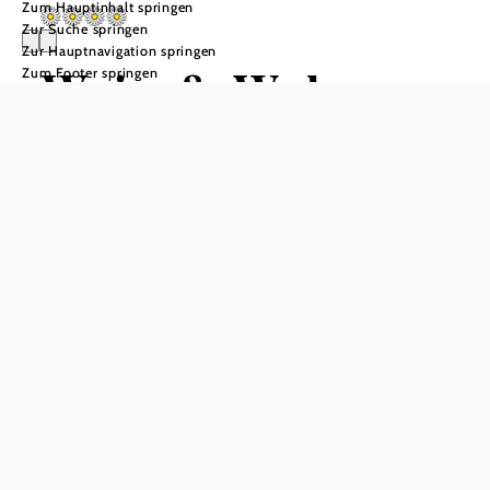
Zum Hauptinhalt springen
Zur Suche springen
Zur Hauptnavigation springen
Wein & Wohnen
Zum Footer springen
Kroneder
Anfrage übermitteln
In Merkliste speichern
Entspannen und genießen Sie Ihre Urlaubstage in einem
ruhigen, gepflegten Winzerhof. Fühlen Sie sich wohl in
den komfortablen Gästezimmern (eines mit