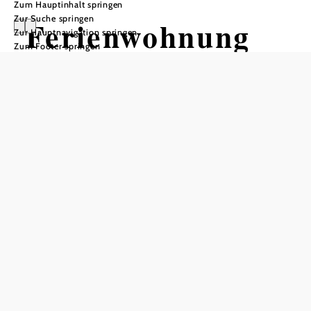
Zum Hauptinhalt springen
Zur Suche springen
Ferienwohnung
Zur Hauptnavigation springen
Zum Footer springen
Prabatsch-
Aichinger
Anfrage übermitteln
In Merkliste speichern
Wein & Wohnen in einer gemütlichen Ferienwohnung,
ruhig, sonnig, umgeben von Weingärten, sehr gut