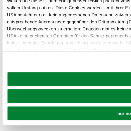
Weitergabe dieser Daten erfolgt ausschließlich pseudonymisi
vollem Umfang nutzen. Diese Cookies werden – mit Ihrer Einw
USA besteht derzeit kein angemessenes Datenschutzniveau, 
entsprechende Anordnungen gegenüber den Drittanbietern (Goo
Überwachungszwecken zu erhalten. Dagegen gibt es keine 
USA keine geeigneten Garantien für den Schutz personenbez
keine eindeutige Zuordnung möglich ist) sowie technische In
Google bzw. an. Meta weiter. Weitere Details zu Cookies und
Datenschutzerklärung
.
nur n