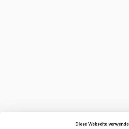
Suchradius
10 km
20 km
null
Urlaubsservice
Haben Sie Fragen? Wir helfen Ihnen gerne w
+43 2822 54109
info@waldviertel.at
Partner
Presse
Gruppenreisen
Newsletter
Podc
Reise- und Stornobedingungen
Impressum
D
Haftungsausschluss
Diese Webseite verwende