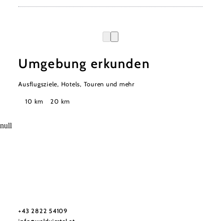
Umgebung erkunden
Ausflugsziele, Hotels, Touren und mehr
Suchradius
10 km
20 km
null
Urlaubsservice
Haben Sie Fragen? Wir helfen Ihnen gerne weiter.
+43 2822 54109