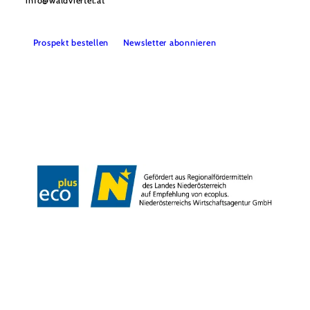
info@waldviertel.at
Prospekt bestellen
Newsletter abonnieren
Partner
Presse
Gruppenreisen
Newsletter
Podcast
Karriere
Gemeindeservices
Reise- und Stornobedingungen
Impressum
Datenschutz
LEADER
Haftungsausschluss
Copyright ©