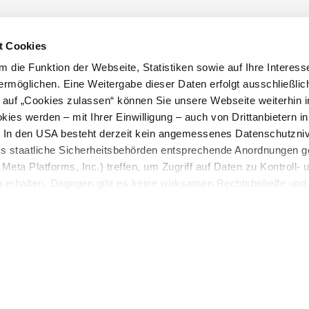
t Cookies
 die Funktion der Webseite, Statistiken sowie auf Ihre Interess
ermöglichen. Eine Weitergabe dieser Daten erfolgt ausschließlic
k auf „Cookies zulassen“ können Sie unsere Webseite weiterhin i
ies werden – mit Ihrer Einwilligung – auch von Drittanbietern i
. In den USA besteht derzeit kein angemessenes Datenschutzniv
ss staatliche Sicherheitsbehörden entsprechende Anordnungen 
Meta Platforms, Inc.) treffen, um Zugriff auf Daten zu Kontroll- 
rhalten. Dagegen gibt es keine wirksamen Rechtsbehelfe und
n. Zudem werden von den USA keine geeigneten Garantien für 
ewährt. Wir geben nur Ihre IP-Adresse (in gekürzter Form, so
ch ist) sowie technische Informationen wie Browser, Internetanb
n Google bzw. an. Meta weiter. Weitere Details zu Cookies und 
nden Sie in unserer
Datenschutzerklärung
.