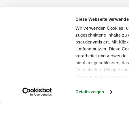
Diese Webseite verwende
Wir verwenden Cookies, um
zugeschnittene Inhalte zu 
pseudonymisiert. Mit Klic
Umfang nutzen. Diese Cook
verarbeitet und verwendet
nicht ausgeschlossen, da
Drittanbietern (Google und 
Überwachungszwecken zu e
Rechtsschutzmöglichkeite
personenbezogener Daten g
Details zeigen
eindeutige Zuordnung mögli
und Bildschirmauflösung a
späteren Deaktivierung fi