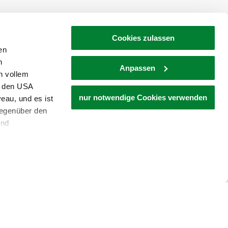
Cookies zulassen
en
Auberg Pub
h
Anpassen
n vollem
Auberg 
n den USA
nur notwendige Cookies verwenden
eau, und es ist
Auberg 156
gegenüber den
mehr erfa
und
den Schutz
dass keine
ieter, Endgerät
einer möglichen