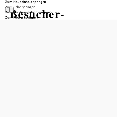
Zum Hauptinhalt springen
Zur Suche springen
Besucher-
Zur Hauptnavigation springen
Zum Footer springen
Intervention der
Ausstellung
"Luxury Life"
"Mittendrin", 3730 Eggenburg