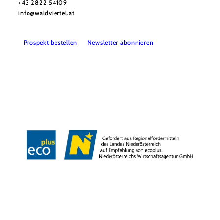
+43 2822 54109
info@waldviertel.at
Prospekt bestellen
Newsletter abonnieren
Partner
Presse
Gruppenreisen
Newsletter
Podcast
Karriere
Gemeindeservices
Reise- und Stornobedingungen
Impressum
Datenschutz
LEADER
Haftungsausschluss
Copyright ©