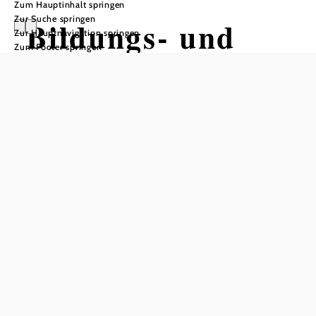
Zum Hauptinhalt springen
Zur Suche springen
Bildungs- und
Zur Hauptnavigation springen
Zum Footer springen
Berufsberatung
kostenlos.persönlich.unverbindlich
Gemeindeamt Pöggstall, 3650 Pöggstall