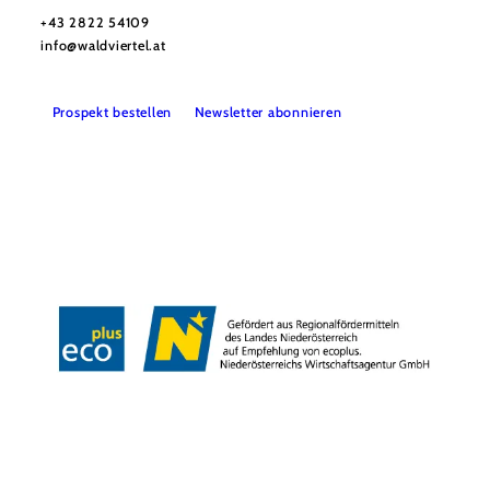
Haben Sie Fragen? Wir helfen Ihnen gerne weiter.
+43 2822 54109
info@waldviertel.at
Prospekt bestellen
Newsletter abonnieren
Partner
Presse
Gruppenreisen
Newsletter
Podcast
Karriere
Gemeindeservices
Reise- und Stornobedingungen
Impressum
Datenschutz
LEADER
Haftungsausschluss
Copyright ©