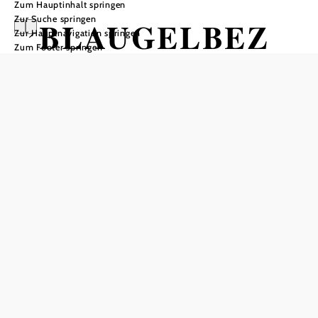
Zum Hauptinhalt springen
Zur Suche springen
’BLAUGELBEZ
Zur Hauptnavigation springen
Zum Footer springen
WETTL -
LANGE NACHT
DES FILMS
2026’
Galerie Blaugelbezwettl, 3910 Zwettl-Niederösterreich
Termine