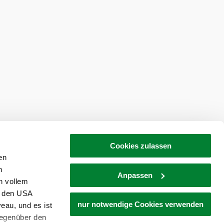
Cookies zulassen
en
h
Anpassen
©
n vollem
amilie Piller
n den USA
avendelheuriger Piller
nur notwendige Cookies verwenden
eau, und es ist
gegenüber den
terdürnbach 52, 3721 Unterdürnbach