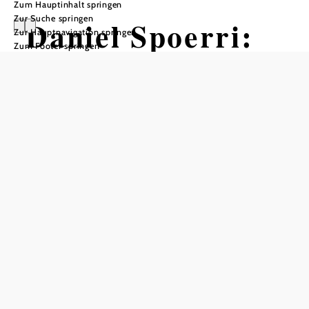
Zum Hauptinhalt springen
Zur Suche springen
Daniel Spoerri:
Zur Hauptnavigation springen
Zum Footer springen
Die Idee des
sentimentalen
Museums
Ausstellungseröffnung
Ausstellungshaus Spoerri, 3493 Hadersdorf am Kamp