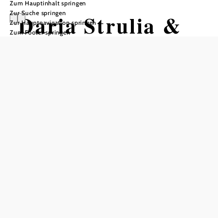
Zum Hauptinhalt springen
Zur Suche springen
Daria Strulia &
Zur Hauptnavigation springen
Zum Footer springen
Alexandra
Kolesnikova in
Concert
Festsaal im Rathaus, 3730 Eggenburg