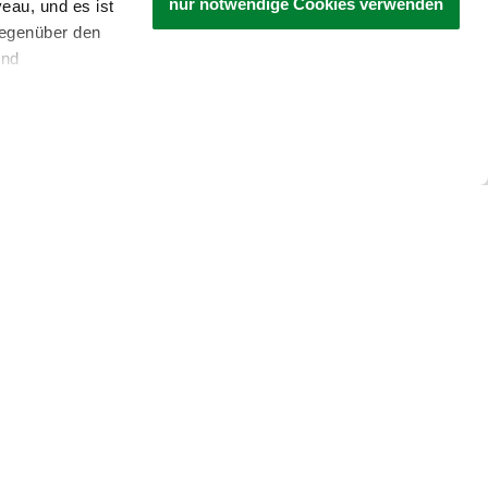
nur notwendige Cookies verwenden
eau, und es ist
gegenüber den
und
den Schutz
dass keine
ieter, Endgerät
einer möglichen