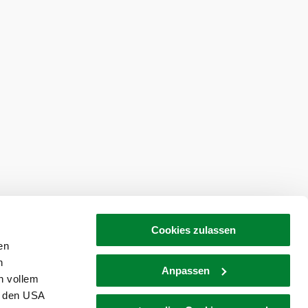
Cookies zulassen
en
h
Anpassen
n vollem
n den USA