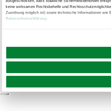
ausgeschlossen, dass staatliche Sicherheitsbehörden entspr
Partner
Presse
Gruppenreisen
Newsletter
Podcast
Karriere
keine wirksamen Rechtsbehelfe und Rechtsschutzmöglichkei
Gemeindeservices
Zuordnung möglich ist) sowie technische Informationen wie B
Reise- und Stornobedingungen
Impressum
Datenschutz
Datenschutzerklärung
.
LEADER
Haftungsausschluss
Copyright ©