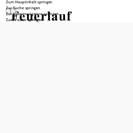
Zum Hauptinhalt springen
Zur Suche springen
Feuerlauf
Zur Hauptnavigation springen
Zum Footer springen
Der Weg über glühende Kohlen
1000Krauthof, 3663 Laimbach am Ostrong