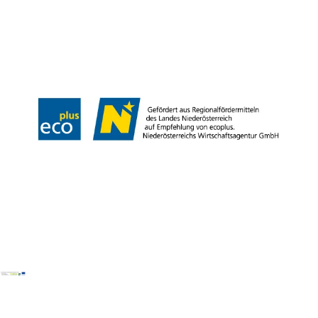
Partner
Presse
Gruppenreisen
Newsletter
Podcast
Karriere
Gemeindeservices
Reise- und Stornobedingungen
Impressum
Datenschutz
LEADER
Haftungsausschluss
Copyright ©