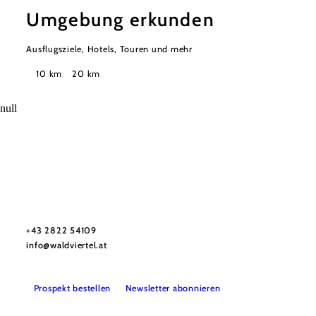
Umgebung erkunden
Ausflugsziele, Hotels, Touren und mehr
Suchradius
10 km
20 km
null
Urlaubsservice
Haben Sie Fragen? Wir helfen Ihnen gerne weiter.
+43 2822 54109
info@waldviertel.at
Prospekt bestellen
Newsletter abonnieren