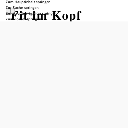
Zum Hauptinhalt springen
Zur Suche springen
Fit im Kopf
Zur Hauptnavigation springen
Zum Footer springen
Merktechniken für ein besseres
Gedächtnis
Gemeindezentrum Hofamt Priel, 3681 Hofamt Priel