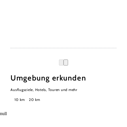
Umgebung erkunden
Ausflugsziele, Hotels, Touren und mehr
Suchradius
10 km
20 km
null