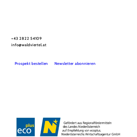
Urlaubsservice
Haben Sie Fragen? Wir helfen Ihnen gerne weiter.
+43 2822 54109
info@waldviertel.at
Prospekt bestellen
Newsletter abonnieren
Partner
Presse
Gruppenreisen
Newsletter
Podcast
Karriere
Gemeindeservices
Reise- und Stornobedingungen
Impressum
Datenschutz
LEADER
Haftungsausschluss