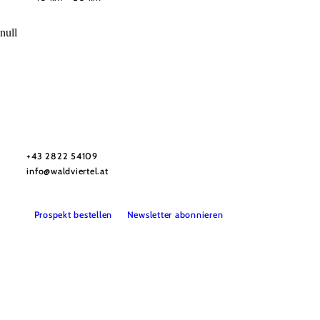
null
Urlaubsservice
Haben Sie Fragen? Wir helfen Ihnen gerne weiter.
+43 2822 54109
info@waldviertel.at
Prospekt bestellen
Newsletter abonnieren
Partner
Presse
Gruppenreisen
Newsletter
Podcast
Karriere
Gemeindeservices
Reise- und Stornobedingungen
Impressum
Datenschutz
LEADER
Haftungsausschluss