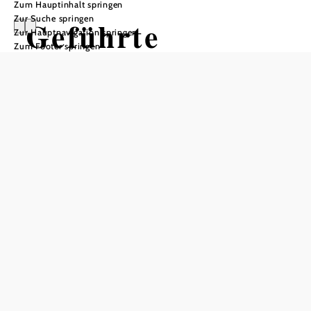
Zum Hauptinhalt springen
Zur Suche springen
Geführte
Zur Hauptnavigation springen
Zum Footer springen
Wanderung
„Vom Zwettltal
zur
Klingelmühle“
Pfarrkirche Jagenbach, 3923 Jagenbach