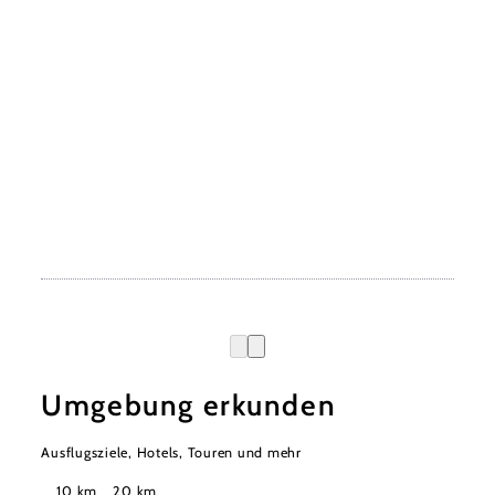
Umgebung erkunden
Ausflugsziele, Hotels, Touren und mehr
Suchradius
10 km
20 km