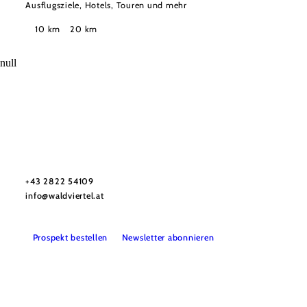
Ausflugsziele, Hotels, Touren und mehr
Suchradius
10 km
20 km
null
Urlaubsservice
Haben Sie Fragen? Wir helfen Ihnen gerne weiter.
+43 2822 54109
info@waldviertel.at
Prospekt bestellen
Newsletter abonnieren
Partner
Presse
Gruppenreisen
Newsletter
Podcast
Karriere
Gemeindeservices
Reise- und Stornobedingungen
Impressum
Datenschutz