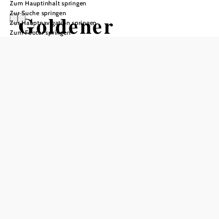
Zum Hauptinhalt springen
Zur Suche springen
Goldener
Zur Hauptnavigation springen
Zum Footer springen
Triebwagen |
Gmünd -
Litschau
Unterwegs mit dem Goldenen
Triebwagen
Waldviertelbahn, 3950 Gmünd