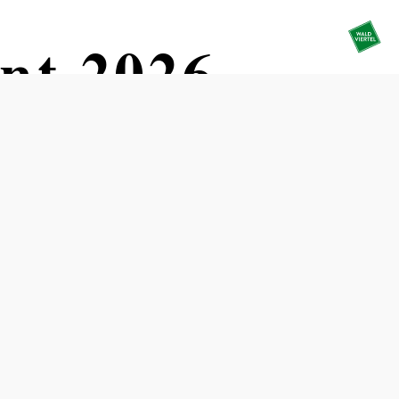
nt 2026
Termine
Samstag, 05.12.2026
10:00-19:00 Uhr
Sonntag, 06.12.2026
10:00-19:00 Uhr
Montag, 07.12.2026
14:00-19:00 Uhr