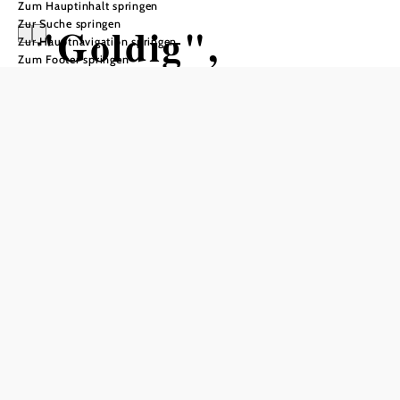
Zum Hauptinhalt springen
Zur Suche springen
"Goldig",
Zur Hauptnavigation springen
Zum Footer springen
"Aigen"-artig
und ausge-
"Fuchst"
Rathaus, Rathaussaal, 3970 Weitra