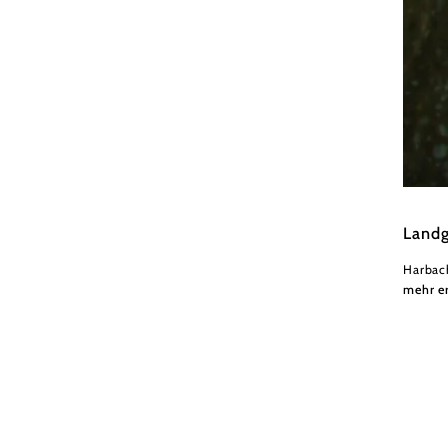
Fam. B
Landg
Harbac
mehr e