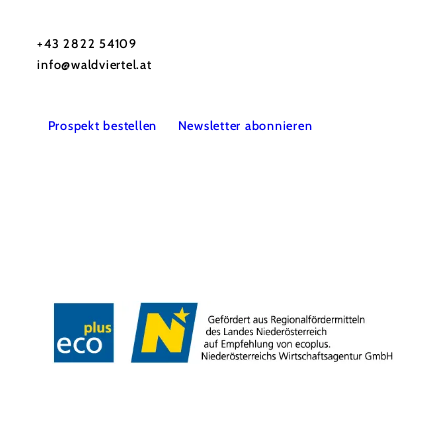
Urlaubsservice
Haben Sie Fragen? Wir helfen Ihnen gerne weiter.
+43 2822 54109
info@waldviertel.at
Prospekt bestellen
Newsletter abonnieren
Partner
Presse
Gruppenreisen
Newsletter
Podcast
Karriere
Gemeindeservices
Reise- und Stornobedingungen
Impressum
Datenschutz
LEADER
Haftungsausschluss
Copyright ©