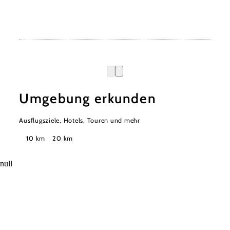
Umgebung erkunden
Ausflugsziele, Hotels, Touren und mehr
Suchradius
10 km
20 km
null