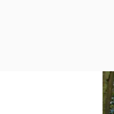
©
Tourismusverein Moorbad Harbach, Pöschl
Nepomuk - Bierpub
Harbach 42, 3970 Harbach
mehr erfahren