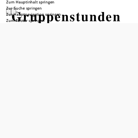
Zum Hauptinhalt springen
Zur Suche springen
Gruppenstunden
Zur Hauptnavigation springen
Zum Footer springen
im Reiterlebnis Moorbad Harbach
Reiterlebnis Moorbad Harbach, 3970 Harbach