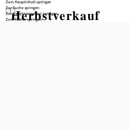
Zum Hauptinhalt springen
Zur Suche springen
Herbstverkauf
Zur Hauptnavigation springen
Zum Footer springen
bei ARCHE
NOAH
Bunte Vielfalt und Raritäten!
ARCHE NOAH Schaugarten, 3553 Schiltern