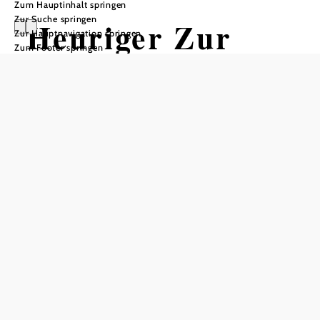
Zum Hauptinhalt springen
Zur Suche springen
Heuriger Zur
Zur Hauptnavigation springen
Zum Footer springen
Langen Sonne -
Familie Köstler
Heuriger "Zur langen Sonne", 3550 Langenlois