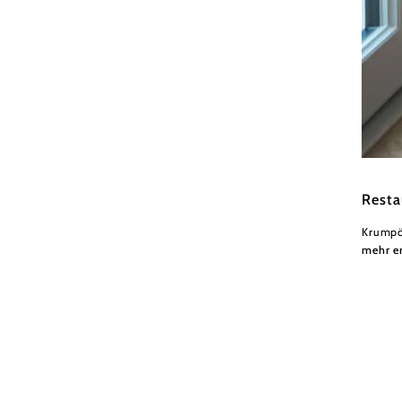
KRAL W
Resta
Krumpö
mehr e